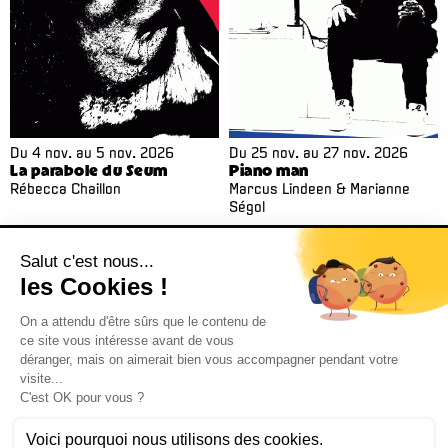
Du
4 nov.
au
5 nov. 2026
Du
25 nov.
au
27 nov. 2026
La parabole du Seum
Piano man
Rébecca Chaillon
Marcus Lindeen & Marianne
Ségol
> TOUT LE PROGRAMME
> INFOS PRATIQUES
> BILLETTERIE
> ABONNEMENT
Billetterie 02 38 81 01 00 (du mardi au vendredi de 14h à 18h)
Administration 02 38 62 15 55 –
cdn@cdn-orleans.com
CDN Orléans / Centre-Val de Loire Boulevard Pierre Ségelle 45000 Orléans
Mentions légales
Newsletter
*
Email