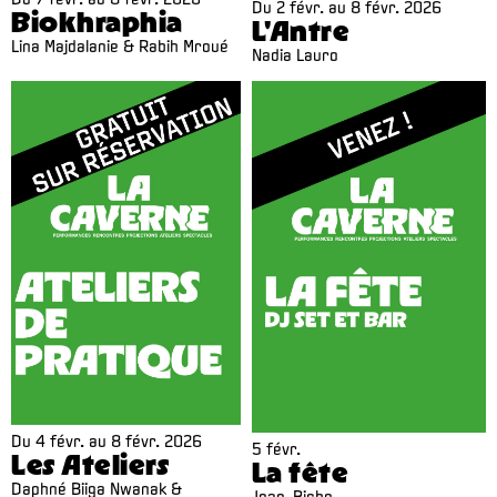
Du
2 févr.
au
8 févr. 2026
Biokhraphia
L'Antre
Lina Majdalanie & Rabih Mroué
Nadia Lauro
Du
4 févr.
au
8 févr. 2026
5 févr.
Les Ateliers
La fête
Daphné Biiga Nwanak &
Jean-Biche