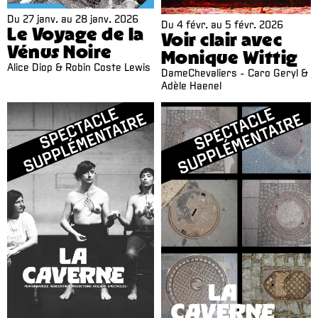
Du
27 janv.
au
28 janv. 2026
Du
4 févr.
au
5 févr. 2026
Le Voyage de la
Voir clair avec
Vénus Noire
Monique Wittig
Alice Diop & Robin Coste Lewis
DameChevaliers - Caro Geryl &
Adèle Haenel