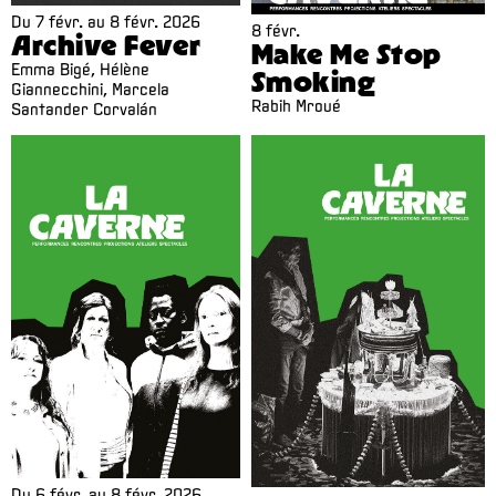
Du
7 févr.
au
8 févr. 2026
8 févr.
Archive Fever
Make Me Stop
Emma Bigé, Hélène
Smoking
Giannecchini, Marcela
Rabih Mroué
Santander Corvalán
Du
6 févr.
au
8 févr. 2026