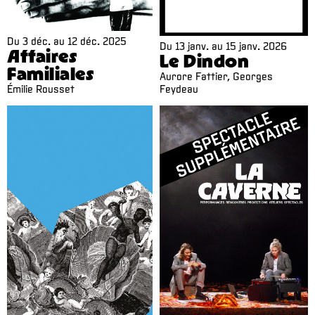
Du
3 déc.
au
12 déc. 2025
Du
13 janv.
au
15 janv. 2026
Affaires
Le Dindon
Familiales
Aurore Fattier, Georges
Émilie Rousset
Feydeau