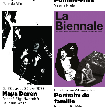
Pomme-Frite
Patricia Allio
Valérie Mréjen
Du
28 avr.
au
30 avr. 2026
Du
21 mai
au
24 mai 2026
Maya Deren
Portraits de
Daphné Biiga Nwanak &
famille
Baudouin Woehl
Hortense Belhôte