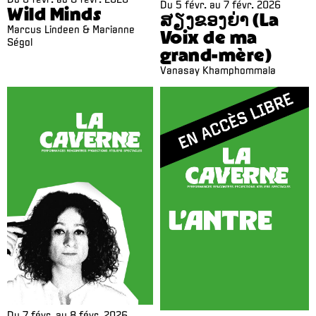
Du
5 févr.
au
7 févr. 2026
Wild Minds
ສຽງຂອງຍ່າ (La
Marcus Lindeen & Marianne
Voix de ma
Ségol
grand-mère)
Vanasay Khamphommala
Du
7 févr.
au
8 févr. 2026