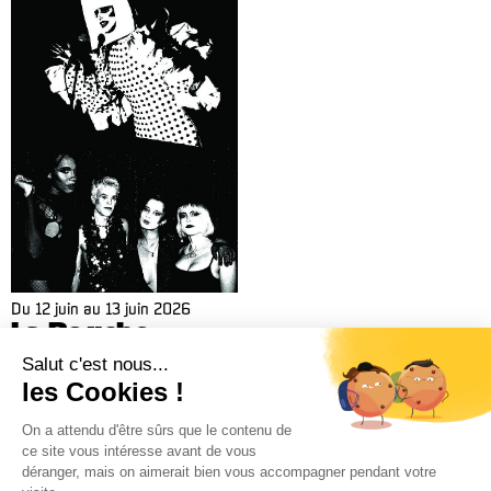
Du
12 juin
au
13 juin 2026
La Bouche
Cabaret
La Bouche cabaret
Billetterie 02 38 81 01 00 (du mardi au vendredi de 14h à 18h)
Administration 02 38 62 15 55 –
cdn@cdn-orleans.com
CDN Orléans / Centre-Val de Loire Boulevard Pierre Ségelle 45000 Orléans