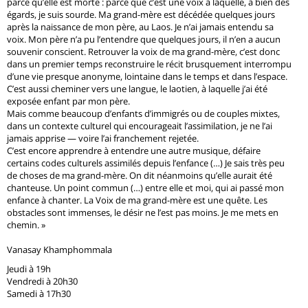
parce qu’elle est morte : parce que c’est une voix à laquelle, à bien des
égards, je suis sourde. Ma grand-mère est décédée quelques jours
après la naissance de mon père, au Laos. Je n’ai jamais entendu sa
voix. Mon père n’a pu l’entendre que quelques jours, il n’en a aucun
souvenir conscient. Retrouver la voix de ma grand-mère, c’est donc
dans un premier temps reconstruire le récit brusquement interrompu
d’une vie presque anonyme, lointaine dans le temps et dans l’espace.
C’est aussi cheminer vers une langue, le laotien, à laquelle j’ai été
exposée enfant par mon père.
Mais comme beaucoup d’enfants d’immigrés ou de couples mixtes,
dans un contexte culturel qui encourageait l’assimilation, je ne l’ai
jamais apprise — voire l’ai franchement rejetée.
C’est encore apprendre à entendre une autre musique, défaire
certains codes culturels assimilés depuis l’enfance (…) Je sais très peu
de choses de ma grand-mère. On dit néanmoins qu’elle aurait été
chanteuse. Un point commun (…) entre elle et moi, qui ai passé mon
enfance à chanter. La Voix de ma grand-mère est une quête. Les
obstacles sont immenses, le désir ne l’est pas moins. Je me mets en
chemin. »
Vanasay Khamphommala
Jeudi à 19h
Vendredi à 20h30
Samedi à 17h30