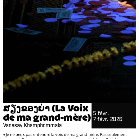
ສຽງຂອງຍ່າ (La Voix
5 févr.
de ma grand-mère)
7 févr. 2026
Vanasay Khamphommala
« Je ne peux pas entendre la voix de ma grand-mère. Pas seulement