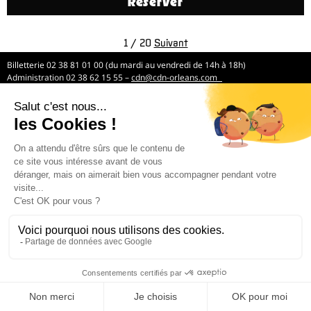
Réserver
1 / 20
Suivant
Billetterie 02 38 81 01 00 (du mardi au vendredi de 14h à 18h)
Administration 02 38 62 15 55 –
cdn@cdn-orleans.com
CDN Orléans / Centre-Val de Loire Boulevard Pierre Ségelle 45000 Orléans
Mentions légales
Newsletter
*
Email