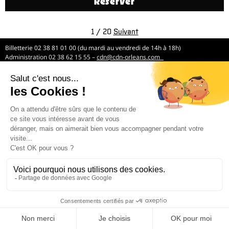
Réserver
1 / 20
Suivant
Billetterie 02 38 81 01 00 (du mardi au vendredi de 14h à 18h)
Administration 02 38 62 15 55 –
cdn@cdn-orleans.com
CDN Orléans / Centre-Val de Loire Boulevard Pierre Ségelle 45000 Orléans
Mentions légales
Newsletter
*
Email