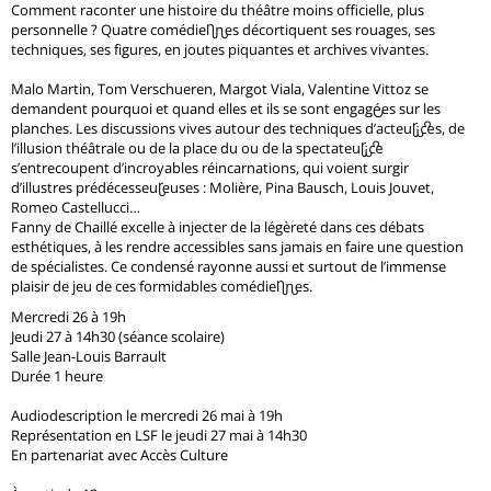
Comment raconter une histoire du théâtre moins officielle, plus
personnelle ? Quatre comédien·nes décortiquent ses rouages, ses
techniques, ses figures, en joutes piquantes et archives vivantes.
Malo Martin, Tom Verschueren, Margot Viala, Valentine Vittoz se
demandent pourquoi et quand elles et ils se sont engagé·es sur les
planches. Les discussions vives autour des techniques d’acteur·ices, de
l’illusion théâtrale ou de la place du ou de la spectateur·ice
s’entrecoupent d’incroyables réincarnations, qui voient surgir
d’illustres prédécesseur·euses : Molière, Pina Bausch, Louis Jouvet,
Romeo Castellucci...
Fanny de Chaillé excelle à injecter de la légèreté dans ces débats
esthétiques, à les rendre accessibles sans jamais en faire une question
de spécialistes. Ce condensé rayonne aussi et surtout de l’immense
plaisir de jeu de ces formidables comédien·nes.
Mercredi 26 à 19h
Jeudi 27 à 14h30 (séance scolaire)
Salle Jean-Louis Barrault
Durée 1 heure
Audiodescription le mercredi 26 mai à 19h
Représentation en LSF le jeudi 27 mai à 14h30
En partenariat avec Accès Culture