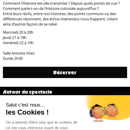
Comment l’Histoire est-elle transmise ? Depuis quels points de vue ?
Comment parle-t-on de l’Histoire coloniale aujourd’hui ?
Entre leurs récits, entre nos histoires, des points communs ou des
différences résonnent, des échos inattendus nous frappent, créant
ainsi d’autres façons de se relier.
Mercredi 20 à 20h
Jeudi 21 à 19h
Vendredi 22 à 19h
Salle Antoine Vitez
Durée 2h30
Réserver
Autour du spectacle
Générique
Précédent
7 / 20
Suivant
Billetterie 02 38 81 01 00 (du mardi au vendredi de 14h à 18h)
Administration 02 38 62 15 55 –
cdn@cdn-orleans.com