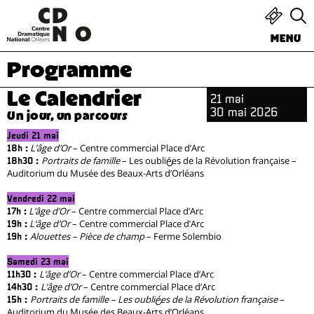
MENU
Programme
Le Calendrier
21 mai
30 mai 2026
Un jour, un parcours
Jeudi 21 mai
L’âge d’Or
– Centre commercial Place d’Arc
18h :
Portraits de famille
– Les oublié·es de la Révolution française –
18h30 :
Auditorium du Musée des Beaux-Arts d’Orléans
Vendredi 22 mai
L’âge d’Or
– Centre commercial Place d’Arc
17h :
L’âge d’Or
– Centre commercial Place d’Arc
19h :
Alouettes – Pièce de champ
– Ferme Solembio
19h :
Samedi 23 mai
L’âge d’Or
– Centre commercial Place d’Arc
11h30 :
L’âge d’Or
– Centre commercial Place d’Arc
14h30 :
Portraits de famille – Les oublié·es de la Révolution française
–
15h :
Auditorium du Musée des Beaux-Arts d’Orléans