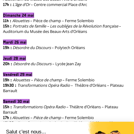
L’âge d’Or
– Centre commercial Place d’Arc
17h :
Dimanche 24 mai
Alouettes
– Pièce de champ – Ferme Solembio
11h :
Portraits de famille – Les oublié·es de la Révolution française
–
15h
:
Auditorium du Musée des Beaux-Arts d’Orléans
Mardi 26 mai
Désordre du Discours
– Polytech Orléans
19h :
Jeudi 28 mai
Désordre du Discours
– Lycée Jean Zay
20h :
Vendredi 29 mai
Alouettes – Pièce de champ
– Ferme Solembio
19h :
Transformations Opéra Radio
– Théâtre d’Orléans – Plateau
19h30 :
Barrault
Samedi 30 mai
Transformations Opéra Radio
– Théâtre d’Orléans – Plateau
15h :
Barrault
Alouettes – Pièce de champ
– Ferme Solembio
17h :
Transformations Opéra Radio
– Théâtre d’Orléans – Plateau
19h30 :
Barrault