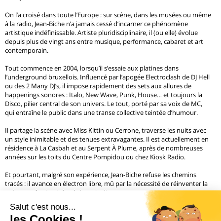
On l’a croisé dans toute l’Europe : sur scène, dans les musées ou même
à la radio, Jean-Biche n’a jamais cessé d’incarner ce phénomène
artistique indéfinissable. Artiste pluridisciplinaire, il (ou elle) évolue
depuis plus de vingt ans entre musique, performance, cabaret et art
contemporain.
Tout commence en 2004, lorsqu’il s’essaie aux platines dans
l’underground bruxellois. Influencé par l’apogée Electroclash de DJ Hell
ou des 2 Many DJ’s, il impose rapidement des sets aux allures de
happenings sonores : Italo, New Wave, Punk, House… et toujours la
Disco, pilier central de son univers. Le tout, porté par sa voix de MC,
qui entraîne le public dans une transe collective teintée d’humour.
Il partage la scène avec Miss Kittin ou Cerrone, traverse les nuits avec
un style inimitable et des tenues extravagantes. Il est actuellement en
résidence à La Casbah et au Serpent À Plume, après de nombreuses
années sur les toits du Centre Pompidou ou chez Kiosk Radio.
Et pourtant, malgré son expérience, Jean-Biche refuse les chemins
tracés : il avance en électron libre, mû par la nécessité de réinventer la
nuit — maître(sse) de cérémonie d’un autre genre
Dans le Kid
Précédent
16 / 31
Suivant