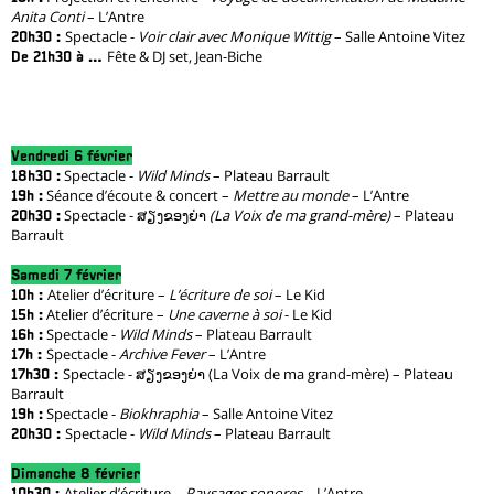
Anita Conti
– L’Antre
Spectacle -
Voir clair avec Monique Wittig
– Salle Antoine Vitez
20h30 :
Fête & DJ set, Jean-Biche
De 21h30 à …
Vendredi 6 février
Spectacle -
Wild Minds
– Plateau Barrault
18h30 :
Séance d’écoute & concert –
Mettre au monde
– L’Antre
19h :
Spectacle - ສຽງຂອງຍ່າ
(La Voix de ma grand-mère)
– Plateau
20h30 :
Barrault
Samedi 7 février
Atelier d’écriture –
L’écriture de soi
– Le Kid
10h :
Atelier d’écriture –
Une caverne à soi
- Le Kid
15h :
Spectacle -
Wild Minds
– Plateau Barrault
16h :
Spectacle -
Archive Fever
– L’Antre
17h :
Spectacle - ສຽງຂອງຍ່າ (La Voix de ma grand-mère) – Plateau
17h30 :
Barrault
Spectacle -
Biokhraphia
– Salle Antoine Vitez
19h :
Spectacle -
Wild Minds
– Plateau Barrault
20h30 :
Dimanche 8 février
Atelier d’écriture –
Paysages sonores
– L’Antre
10h30 :