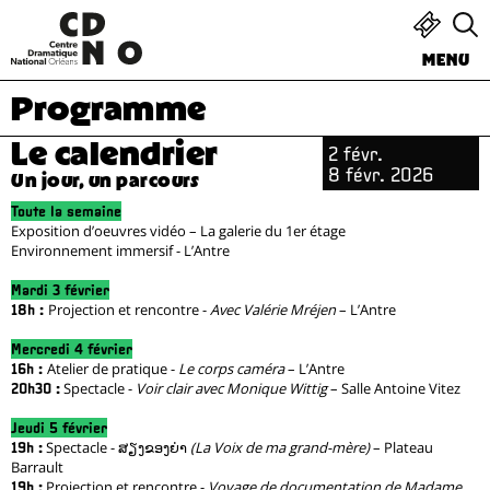
MENU
Programme
Le calendrier
2 févr.
8 févr. 2026
Un jour, un parcours
Toute la semaine
Exposition d’oeuvres vidéo – La galerie du 1er étage
Environnement immersif - L’Antre
Mardi 3 février
Projection et rencontre -
Avec Valérie Mréjen
– L’Antre
18h :
Mercredi 4 février
Atelier de pratique -
Le corps caméra
– L’Antre
16h :
Spectacle -
Voir clair avec Monique Wittig
– Salle Antoine Vitez
20h30 :
Jeudi 5 février
Spectacle - ສຽງຂອງຍ່າ
(La Voix de ma grand-mère)
– Plateau
19h :
Barrault
Projection et rencontre -
Voyage de documentation de Madame
19h :