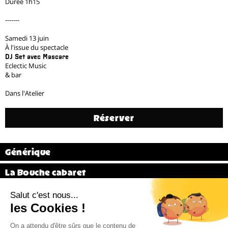
Durée 1h15
-------
Samedi 13 juin
À l'issue du spectacle
DJ Set avec Mascare
Eclectic Music
& bar
Dans l'Atelier
Réserver
Générique
La Bouche cabaret
Vidéo
Précédent
31 / 31
Billetterie 02 38 81 01 00 (du mardi au vendredi de 14h à 18h)