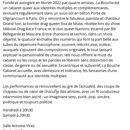
Fondé et autogéré en février 2022 par quatre artistes,
La Bouche
est
un cabaret queer aux identités multiples et complémentaires,
évoluant régulièrement dans un sous-sol en béton Porte de
Clignancourt à Paris. On y rencontre le fabuleux pianiste et chanteur
Grand Soir, la bombe drag queen Soa de Muse, révélée lors du show
télévisé Drag Race France, et le duo queer Namoro incarné par Bili
Bellegarde et Mascare. Entre chansons et techno, dans un show
déjanté, le quatuor enchaîne des numéros qui font la part belle aux
tubes du répertoire francophone, souvent réécrits avec malice,
auxquels s’ajoutent des compositions originales, le tout laissant
exploser la personnalité de chacun. Iels nous offrent le must du
cabaret où les corps et les paroles se libèrent sans distinction de
classe, de genre ou de sexualité. Excentrique et subversif, La Bouche
Cabaret accueille, avec démesure et tolérance, les fantasmes d’une
communauté aux identités multiples.
Les performances se renouvellent au gré de l’actualité, des coups de
chapeau ou de cœur de chacun·e des artistes, avec un fil conducteur
néanmoins bien ancré : un imaginaire sexy, punk, pop, sincère,
poétique et toujours politisé.
Vendredi à 20h30
Samedi à 20h30
Salle Antoine Vitez