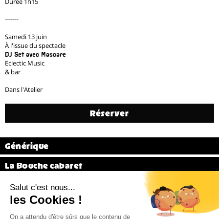
Durée 1h15
-------
Samedi 13 juin
À l'issue du spectacle
DJ Set avec Mascare
Eclectic Music
& bar
Dans l'Atelier
Réserver
Générique
La Bouche cabaret
Vidéo
Précédent
31 / 31
Billetterie 02 38 81 01 00 (du mardi au vendredi de 14h à 18h)