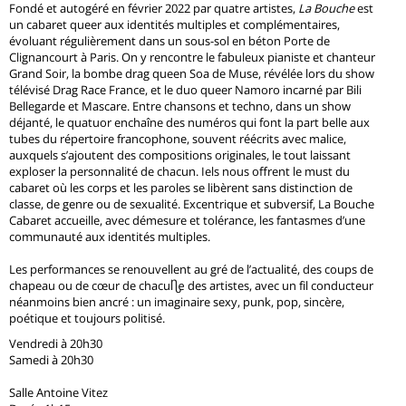
Fondé et autogéré en février 2022 par quatre artistes,
La Bouche
est
un cabaret queer aux identités multiples et complémentaires,
évoluant régulièrement dans un sous-sol en béton Porte de
Clignancourt à Paris. On y rencontre le fabuleux pianiste et chanteur
Grand Soir, la bombe drag queen Soa de Muse, révélée lors du show
télévisé Drag Race France, et le duo queer Namoro incarné par Bili
Bellegarde et Mascare. Entre chansons et techno, dans un show
déjanté, le quatuor enchaîne des numéros qui font la part belle aux
tubes du répertoire francophone, souvent réécrits avec malice,
auxquels s’ajoutent des compositions originales, le tout laissant
exploser la personnalité de chacun. Iels nous offrent le must du
cabaret où les corps et les paroles se libèrent sans distinction de
classe, de genre ou de sexualité. Excentrique et subversif, La Bouche
Cabaret accueille, avec démesure et tolérance, les fantasmes d’une
communauté aux identités multiples.
Les performances se renouvellent au gré de l’actualité, des coups de
chapeau ou de cœur de chacun·e des artistes, avec un fil conducteur
néanmoins bien ancré : un imaginaire sexy, punk, pop, sincère,
poétique et toujours politisé.
Vendredi à 20h30
Samedi à 20h30
Salle Antoine Vitez