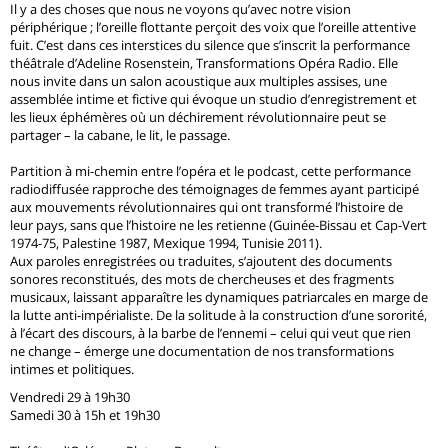
Il y a des choses que nous ne voyons qu’avec notre vision
périphérique ; l’oreille flottante perçoit des voix que l’oreille attentive
fuit. C’est dans ces interstices du silence que s’inscrit la performance
théâtrale d’Adeline Rosenstein, Transformations Opéra Radio. Elle
nous invite dans un salon acoustique aux multiples assises, une
assemblée intime et fictive qui évoque un studio d’enregistrement et
les lieux éphémères où un déchirement révolutionnaire peut se
partager – la cabane, le lit, le passage.
Partition à mi-chemin entre l’opéra et le podcast, cette performance
radiodiffusée rapproche des témoignages de femmes ayant participé
aux mouvements révolutionnaires qui ont transformé l’histoire de
leur pays, sans que l’histoire ne les retienne (Guinée-Bissau et Cap-Vert
1974-75, Palestine 1987, Mexique 1994, Tunisie 2011).
Aux paroles enregistrées ou traduites, s’ajoutent des documents
sonores reconstitués, des mots de chercheuses et des fragments
musicaux, laissant apparaître les dynamiques patriarcales en marge de
la lutte anti-impérialiste. De la solitude à la construction d’une sororité,
à l’écart des discours, à la barbe de l’ennemi – celui qui veut que rien
ne change – émerge une documentation de nos transformations
intimes et politiques.
Vendredi 29 à 19h30
Samedi 30 à 15h et 19h30