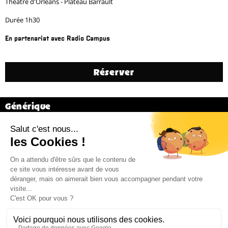
Théâtre d'Orléans - Plateau Barrault
Durée 1h30
En partenariat avec Radio Campus
Réserver
Générique
Adeline Rosenstein
Précédent
28 / 31
Suivant
Billetterie 02 38 81 01 00 (du mardi au vendredi de 14h à 18h)
Administration 02 38 62 15 55 –
cdn@cdn-orleans.com
CDN Orléans / Centre-Val de Loire Boulevard Pierre Ségelle 45000 Orléans
Mentions légales
Newsletter
*
Email