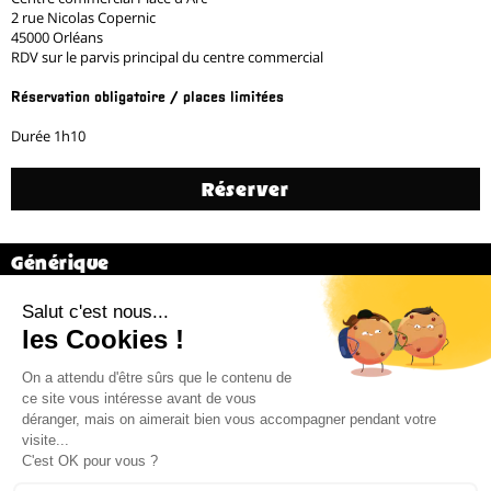
2 rue Nicolas Copernic
45000 Orléans
RDV sur le parvis principal du centre commercial
Réservation obligatoire / places limitées
Durée 1h10
Réserver
Générique
Igor Cardellini & Tomas Gonzalez
Précédent
26 / 31
Suivant
Billetterie 02 38 81 01 00 (du mardi au vendredi de 14h à 18h)
Administration 02 38 62 15 55 –
cdn@cdn-orleans.com
CDN Orléans / Centre-Val de Loire Boulevard Pierre Ségelle 45000 Orléans
Mentions légales
Newsletter