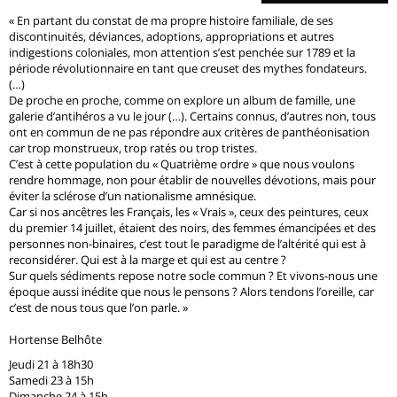
« En partant du constat de ma propre histoire familiale, de ses
discontinuités, déviances, adoptions, appropriations et autres
indigestions coloniales, mon attention s’est penchée sur 1789 et la
période révolutionnaire en tant que creuset des mythes fondateurs.
(…)
De proche en proche, comme on explore un album de famille, une
galerie d’antihéros a vu le jour (…). Certains connus, d’autres non, tous
ont en commun de ne pas répondre aux critères de panthéonisation
car trop monstrueux, trop ratés ou trop tristes.
C’est à cette population du « Quatrième ordre » que nous voulons
rendre hommage, non pour établir de nouvelles dévotions, mais pour
éviter la sclérose d’un nationalisme amnésique.
Car si nos ancêtres les Français, les « Vrais », ceux des peintures, ceux
du premier 14 juillet, étaient des noirs, des femmes émancipées et des
personnes non-binaires, c’est tout le paradigme de l’altérité qui est à
reconsidérer. Qui est à la marge et qui est au centre ?
Sur quels sédiments repose notre socle commun ? Et vivons-nous une
époque aussi inédite que nous le pensons ? Alors tendons l’oreille, car
c’est de nous tous que l’on parle. »
Hortense Belhôte
Jeudi 21 à 18h30
Samedi 23 à 15h
Dimanche 24 à 15h