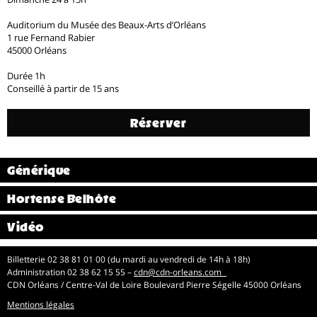
Auditorium du Musée des Beaux-Arts d’Orléans
1 rue Fernand Rabier
45000 Orléans
Durée 1h
Conseillé à partir de 15 ans
Réserver
Générique
Hortense Belhôte
Vidéo
Billetterie 02 38 81 01 00 (du mardi au vendredi de 14h à 18h)
Administration 02 38 62 15 55 –
cdn@cdn-orleans.com
CDN Orléans / Centre-Val de Loire Boulevard Pierre Ségelle 45000 Orléans
Mentions légales