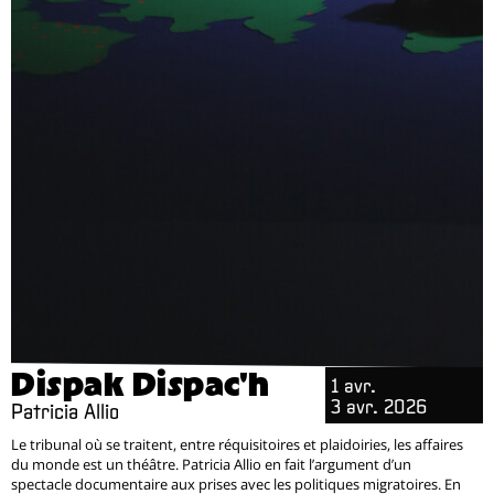
Dispak Dispac'h
1 avr.
3 avr. 2026
Patricia Allio
Le tribunal où se traitent, entre réquisitoires et plaidoiries, les affaires
du monde est un théâtre. Patricia Allio en fait l’argument d’un
spectacle documentaire aux prises avec les politiques migratoires. En