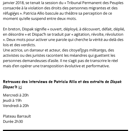
janvier 2018, se tenait la session du « Tribunal Permanent des Peuples
consacrée à la violation des droits des personnes migrantes et des
réfugié·es ». Patricia Allio bascule au théâtre sa perception de ce
moment qu’elle suspend entre deux mots.
En breton, Dispak signifie « ouvert, déployé, à découvert, défait, déplié,
en désordre » et Dispac’h se traduit par « agitation, révolte, révolution
». Deux mots pour activer une parole qui cherche la vérité au-delà des
lois et des verdicts.
Une actrice, un danseur et acteur, des citoyen·nes militant·es, des
activistes ou des juristes racontent les méandres qui guettent les
personnes demandeuses d’asile. Il ne s’agit pas de transcrire le réel
mais d’en opérer une transposition évolutive et performative.
Retrouvez des interviews de Patricia Allio et des extraits de
Dispak
ici
Dispac'h
Mercredi à 20h
Jeudi à 19h
Vendredi à 20h
Plateau Barrault
Durée 2h30