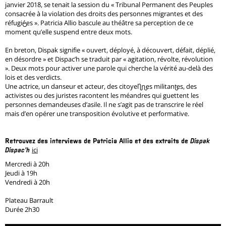
janvier 2018, se tenait la session du « Tribunal Permanent des Peuples
consacrée à la violation des droits des personnes migrantes et des
réfugié·es ». Patricia Allio bascule au théâtre sa perception de ce
moment qu’elle suspend entre deux mots.
En breton, Dispak signifie « ouvert, déployé, à découvert, défait, déplié,
en désordre » et Dispac’h se traduit par « agitation, révolte, révolution
». Deux mots pour activer une parole qui cherche la vérité au-delà des
lois et des verdicts.
Une actrice, un danseur et acteur, des citoyen·nes militant·es, des
activistes ou des juristes racontent les méandres qui guettent les
personnes demandeuses d’asile. Il ne s’agit pas de transcrire le réel
mais d’en opérer une transposition évolutive et performative.
Retrouvez des interviews de Patricia Allio et des extraits de
Dispak
ici
Dispac'h
Mercredi à 20h
Jeudi à 19h
Vendredi à 20h
Plateau Barrault
Durée 2h30