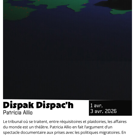
Dispak Dispac'h
1 avr.
3 avr. 2026
Patricia Allio
Le tribunal où se traitent, entre réquisitoires et plaidoiries, les affaires
du monde est un théâtre. Patricia Allio en fait l’argument d’un
spectacle documentaire aux prises avec les politiques migratoires. En