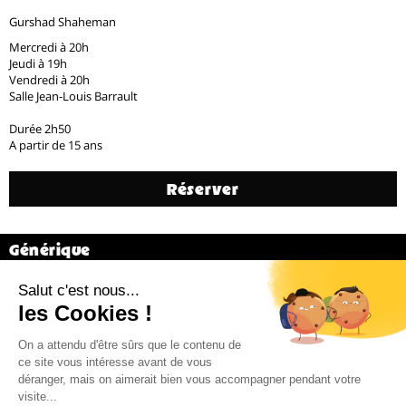
Gurshad Shaheman
Mercredi à 20h
Jeudi à 19h
Vendredi à 20h
Salle Jean-Louis Barrault
Durée 2h50
A partir de 15 ans
Réserver
Générique
Gurshad Shaheman
Précédent
20 / 31
Suivant
Billetterie 02 38 81 01 00 (du mardi au vendredi de 14h à 18h)
Administration 02 38 62 15 55 –
cdn@cdn-orleans.com
CDN Orléans / Centre-Val de Loire Boulevard Pierre Ségelle 45000 Orléans
Mentions légales