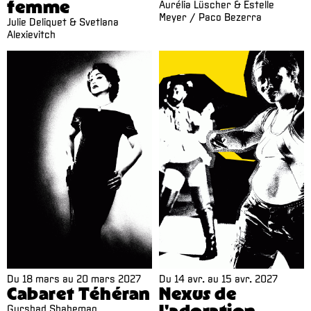
femme
Aurélia Lüscher & Estelle
Meyer / Paco Bezerra
Julie Deliquet & Svetlana
Alexievitch
Du
18 mars
au
20 mars 2027
Du
14 avr.
au
15 avr. 2027
Cabaret Téhéran
Nexus de
l'adoration
Gurshad Shaheman