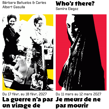
Who's there?
Bárbara Bañuelos & Carles
Albert Gasulla
Samira Elagoz
Du
17 févr.
au
18 févr. 2027
Du
11 mars
au
12 mars 2027
La guerre n'a pas
Je meurs de ne
un visage de
pas mourir