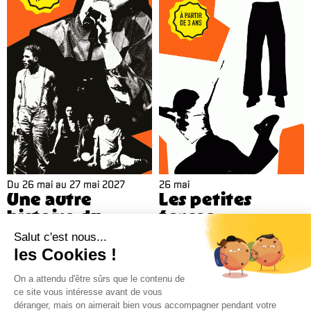
Du
26 mai
au
27 mai 2027
26 mai
Une autre
Les petites
histoire du
forces
théâtre
Anna Martinelli - Cie les
Vibrantes
Fanny de Chaillé
Billetterie 02 38 81 01 00 (du mardi au vendredi de 14h à 18h)
Administration 02 38 62 15 55 –
cdn@cdn-orleans.com
CDN Orléans / Centre-Val de Loire Boulevard Pierre Ségelle 45000 Orléans