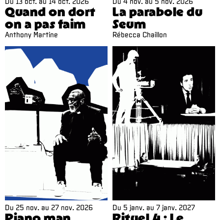
Du
13 oct.
au
14 oct. 2026
Du
4 nov.
au
5 nov. 2026
Quand on dort
La parabole du
on a pas faim
Seum
Anthony Martine
Rébecca Chaillon
Du
25 nov.
au
27 nov. 2026
Du
5 janv.
au
7 janv. 2027
Piano man
Rituel 4 : Le